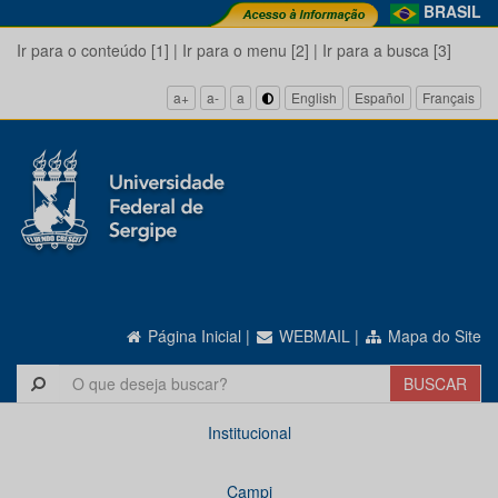
BRASIL
Ir para o conteúdo [1]
|
Ir para o menu [2]
|
Ir para a busca [3]
a+
a-
a
English
Español
Français
Página Inicial
|
WEBMAIL
|
Mapa do Site
Institucional
Campi